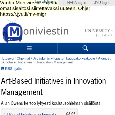
English
Suomi
|
HAKA log in
|
JYU log in
Siirry
sisältöön.
|
Siirry
navigointiin
Navigation
Sections
Search
Etusivu
/
Ohjelmat
/
Jyväskylän yliopiston kauppakorkeakoulu
/
Avance
/
Art-Based Initiatives in Innovation Management
RSS-syöte
Art-Based Initiatives in Innovation
Management
Allan Owens kertoo lyhyesti koulutusohjelman sisällöstä
Art-Based Initiatives in Innovation
03:06