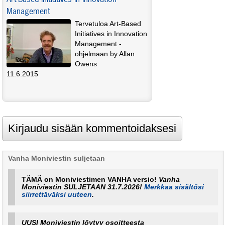
Management
Tervetuloa Art-Based
Initiatives in Innovation
Management -
ohjelmaan by Allan
Owens
11.6.2015
Vanha Moniviestin suljetaan
TÄMÄ on Moniviestimen VANHA versio!
Vanha
Moniviestin SULJETAAN 31.7.2026!
Merkkaa sisältösi
siirrettäväksi uuteen
.
UUSI Moniviestin löytyy osoitteesta