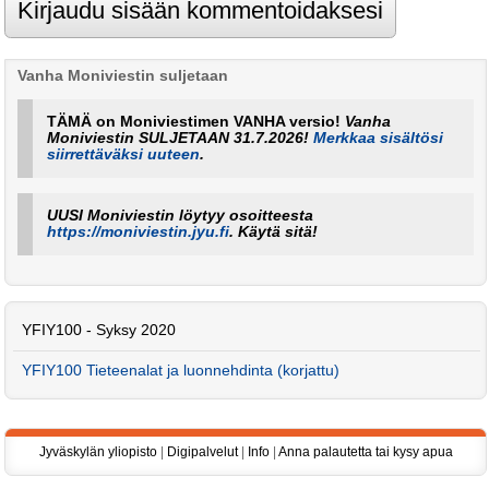
Vanha Moniviestin suljetaan
TÄMÄ on Moniviestimen VANHA versio!
Vanha
Moniviestin SULJETAAN 31.7.2026!
Merkkaa sisältösi
siirrettäväksi uuteen
.
UUSI Moniviestin löytyy osoitteesta
https://moniviestin.jyu.fi
. Käytä sitä!
YFIY100 - Syksy 2020
YFIY100 Tieteenalat ja luonnehdinta (korjattu)
Jyväskylän yliopisto
|
Digipalvelut
|
Info
|
Anna palautetta tai kysy apua