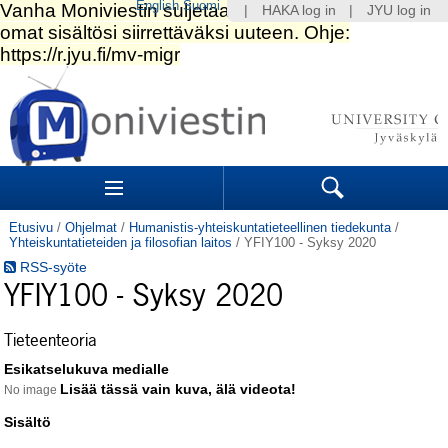
English
Suomi
|
HAKA log in
|
JYU log in
Siirry
sisältöön.
|
Siirry
navigointiin
Navigation
Sections
Search
Etusivu
/
Ohjelmat
/
Humanistis-yhteiskuntatieteellinen tiedekunta
/
Yhteiskuntatieteiden ja filosofian laitos
/
YFIY100 - Syksy 2020
RSS-syöte
YFIY100 - Syksy 2020
Tieteenteoria
Esikatselukuva medialle
No image
Sisältö