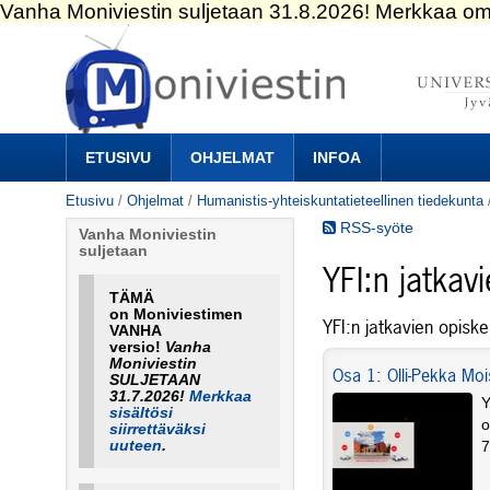
Siirry
sisältöön.
|
Siirry
navigointiin
Navigation
ETUSIVU
OHJELMAT
INFOA
Etusivu
/
Ohjelmat
/
Humanistis-yhteiskuntatieteellinen tiedekunta
RSS-syöte
Vanha Moniviestin
suljetaan
YFI:n jatkav
TÄMÄ
on Moniviestimen
YFI:n jatkavien opiske
VANHA
versio!
Vanha
Moniviestin
Osa 1: Olli-Pekka Moi
SULJETAAN
31.7.2026!
Merkkaa
Y
sisältösi
o
siirrettäväksi
uuteen
.
7