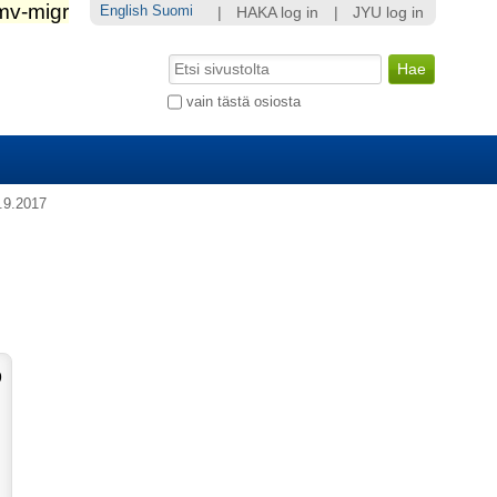
English
Suomi
|
HAKA log in
|
JYU log in
Hae
Laajennettu
vain tästä osiosta
haku...
7.9.2017
9