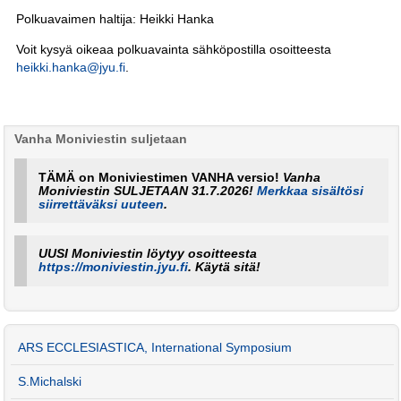
Polkuavaimen haltija: Heikki Hanka
Voit kysyä oikeaa polkuavainta sähköpostilla osoitteesta
heikki.hanka@jyu.fi
.
Vanha Moniviestin suljetaan
TÄMÄ on Moniviestimen VANHA versio!
Vanha
Moniviestin SULJETAAN 31.7.2026!
Merkkaa sisältösi
siirrettäväksi uuteen
.
UUSI Moniviestin löytyy osoitteesta
https://moniviestin.jyu.fi
. Käytä sitä!
ARS ECCLESIASTICA, International Symposium
S.Michalski