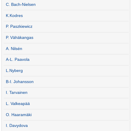
C. Bach-Nielsen
K.Kodres
P. Paszkiewicz
P. Vähäkangas
A. Nilsén
A-L. Paavola
L.Nyberg
B-I. Johansson
I. Tarvainen
L. Valkeapää
O. Haaramäki
I. Davydova