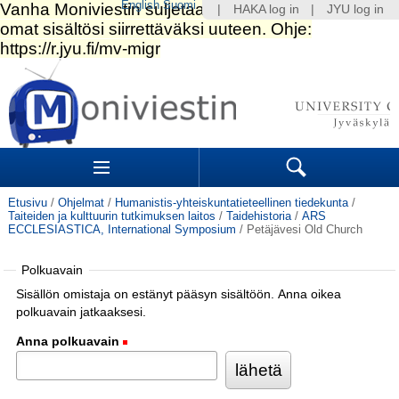
English
Suomi
|
HAKA log in
|
JYU log in
Siirry
sisältöön.
|
Siirry
navigointiin
Navigation
Sections
Search
Etusivu
/
Ohjelmat
/
Humanistis-yhteiskuntatieteellinen tiedekunta
/
Taiteiden ja kulttuurin tutkimuksen laitos
/
Taidehistoria
/
ARS
ECCLESIASTICA, International Symposium
/
Petäjävesi Old Church
Polkuavain
Sisällön omistaja on estänyt pääsyn sisältöön. Anna oikea
polkuavain jatkaaksesi.
Anna polkuavain
(Pakollinen)