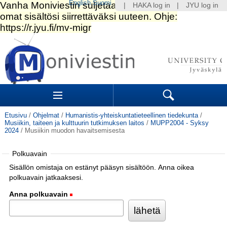
English
Suomi
|
HAKA log in
|
JYU log in
Siirry
sisältöön.
|
Siirry
navigointiin
Navigation
Sections
Search
Etusivu
/
Ohjelmat
/
Humanistis-yhteiskuntatieteellinen tiedekunta
/
Musiikin, taiteen ja kulttuurin tutkimuksen laitos
/
MUPP2004 - Syksy
2024
/
Musiikin muodon havaitsemisesta
Polkuavain
Sisällön omistaja on estänyt pääsyn sisältöön. Anna oikea
polkuavain jatkaaksesi.
Anna polkuavain
(Pakollinen)