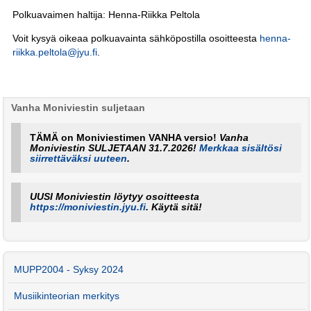
Polkuavaimen haltija: Henna-Riikka Peltola
Voit kysyä oikeaa polkuavainta sähköpostilla osoitteesta
henna-
riikka.peltola@jyu.fi
.
Vanha Moniviestin suljetaan
TÄMÄ on Moniviestimen VANHA versio!
Vanha
Moniviestin SULJETAAN 31.7.2026!
Merkkaa sisältösi
siirrettäväksi uuteen
.
UUSI Moniviestin löytyy osoitteesta
https://moniviestin.jyu.fi
. Käytä sitä!
MUPP2004 - Syksy 2024
Musiikinteorian merkitys