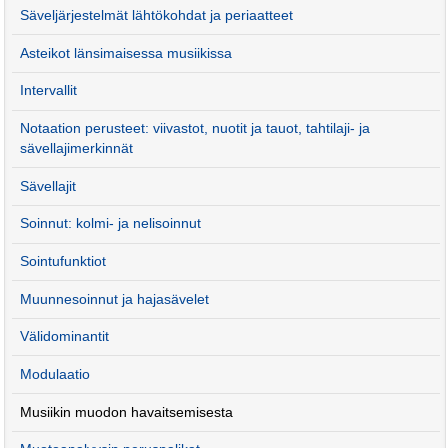
Säveljärjestelmät lähtökohdat ja periaatteet
Asteikot länsimaisessa musiikissa
Intervallit
Notaation perusteet: viivastot, nuotit ja tauot, tahtilaji- ja
sävellajimerkinnät
Sävellajit
Soinnut: kolmi- ja nelisoinnut
Sointufunktiot
Muunnesoinnut ja hajasävelet
Välidominantit
Modulaatio
Musiikin muodon havaitsemisesta