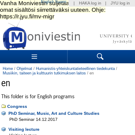
English
Suomi
|
HAKA log in
|
JYU log in
Skip
to
content.
|
Skip
to
Navigation
navigation
Sections
Search
Home
/
Ohjelmat
/
Humanistis-yhteiskuntatieteellinen tiedekunta
/
Musiikin, taiteen ja kulttuurin tutkimuksen laitos
/
en
en
This folder is for English programs
Congress
PhD Seminar, Music, Art and Culture Studies
PhD Seminar 14.12.2017
Visiting lecture