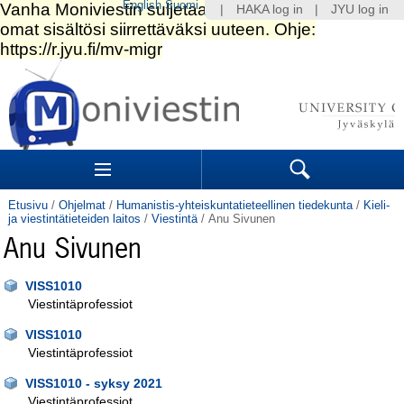
English
Suomi
|
HAKA log in
|
JYU log in
Siirry
sisältöön.
|
Siirry
navigointiin
Navigation
Sections
Search
Etusivu
/
Ohjelmat
/
Humanistis-yhteiskuntatieteellinen tiedekunta
/
Kieli-
ja viestintätieteiden laitos
/
Viestintä
/
Anu Sivunen
Anu Sivunen
VISS1010
Viestintäprofessiot
VISS1010
Viestintäprofessiot
VISS1010 - syksy 2021
Viestintäprofessiot