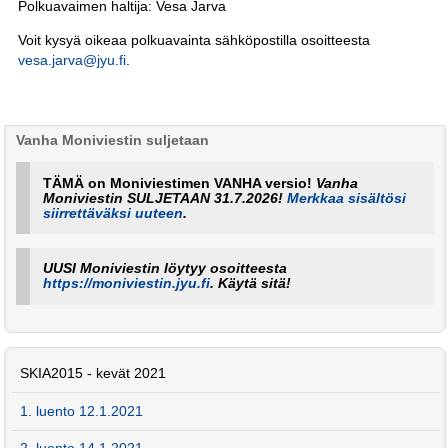
Polkuavaimen haltija: Vesa Jarva
Voit kysyä oikeaa polkuavainta sähköpostilla osoitteesta
vesa.jarva@jyu.fi
.
Vanha Moniviestin suljetaan
TÄMÄ on Moniviestimen VANHA versio!
Vanha
Moniviestin SULJETAAN 31.7.2026!
Merkkaa sisältösi
siirrettäväksi uuteen
.
UUSI Moniviestin löytyy osoitteesta
https://moniviestin.jyu.fi
. Käytä sitä!
SKIA2015 - kevät 2021
1. luento 12.1.2021