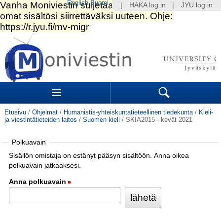
English
Suomi
|
HAKA log in
|
JYU log in
Siirry
sisältöön.
|
Siirry
navigointiin
Navigation
Sections
Search
Etusivu
/
Ohjelmat
/
Humanistis-yhteiskuntatieteellinen tiedekunta
/
Kieli-
ja viestintätieteiden laitos
/
Suomen kieli
/
SKIA2015 - kevät 2021
Polkuavain
Sisällön omistaja on estänyt pääsyn sisältöön. Anna oikea
polkuavain jatkaaksesi.
Anna polkuavain
(Pakollinen)