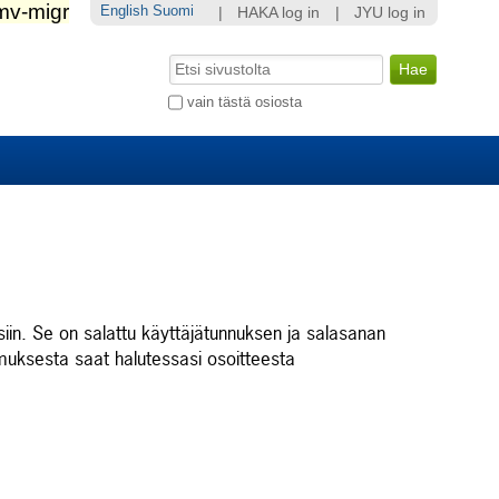
English
Suomi
|
HAKA log in
|
JYU log in
Hae
Laajennettu
vain tästä osiosta
haku...
siin. Se on salattu käyttäjätunnuksen ja salasanan
kimuksesta saat halutessasi osoitteesta