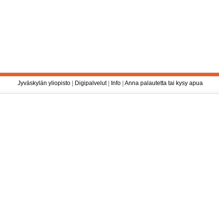
Jyväskylän yliopisto
|
Digipalvelut
|
Info
|
Anna palautetta tai kysy apua