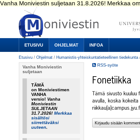
Siirry
sisältöön.
|
Siirry
navigointiin
Navigation
ETUSIVU
OHJELMAT
INFOA
Etusivu
/
Ohjelmat
/
Humanistis-yhteiskuntatieteellinen tiedekunta
RSS-syöte
Vanha Moniviestin
suljetaan
Fonetiikka
TÄMÄ
on Moniviestimen
Tämä sivusto kuuluu f
VANHA
versio!
Vanha
avulla, koska kokeita 
Moniviestin
riikkau[a]campus.jyu.f
SULJETAAN
31.7.2026!
Merkkaa
sisältösi
siirrettäväksi
uuteen
.