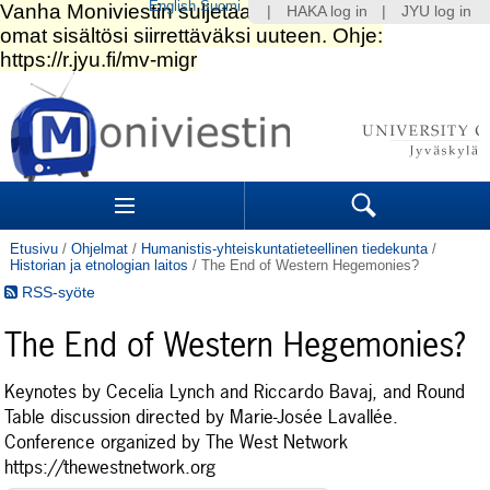
English
Suomi
|
HAKA log in
|
JYU log in
Siirry
sisältöön.
|
Siirry
navigointiin
Navigation
Sections
Search
Etusivu
/
Ohjelmat
/
Humanistis-yhteiskuntatieteellinen tiedekunta
/
Historian ja etnologian laitos
/
The End of Western Hegemonies?
RSS-syöte
The End of Western Hegemonies?
Keynotes by Cecelia Lynch and Riccardo Bavaj, and Round
Table discussion directed by Marie-Josée Lavallée.
Conference organized by The West Network
https://thewestnetwork.org