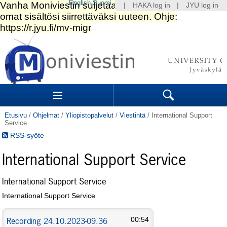
English
Suomi
|
HAKA log in
|
JYU log in
Siirry
sisältöön.
|
Siirry
navigointiin
Navigation
Sections
Search
Etusivu
/
Ohjelmat
/
Yliopistopalvelut
/
Viestintä
/
International Support
Service
RSS-syöte
International Support Service
International Support Service
International Support Service
Recording 24.10.2023-09.36
00:54