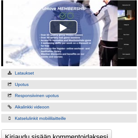
Play
Video
Lataukset
Upotus
Responsiivinen upotus
Aikalinkki videoon
Katselulinkit mobiililaitteille