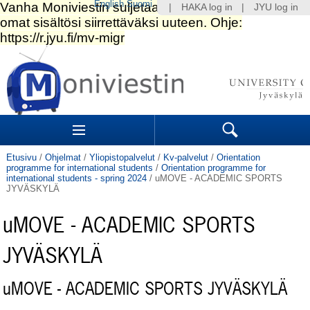
English
Suomi
|
HAKA log in
|
JYU log in
Siirry
sisältöön.
|
Siirry
navigointiin
Navigation
Sections
Search
Etusivu
/
Ohjelmat
/
Yliopistopalvelut
/
Kv-palvelut
/
Orientation
programme for international students
/
Orientation programme for
international students - spring 2024
/
uMOVE - ACADEMIC SPORTS
JYVÄSKYLÄ
uMOVE - ACADEMIC SPORTS
JYVÄSKYLÄ
uMOVE - ACADEMIC SPORTS JYVÄSKYLÄ