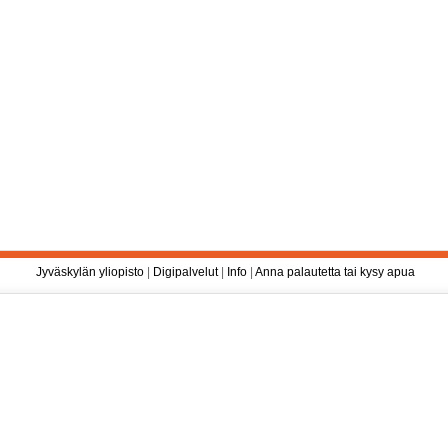
Jyväskylän yliopisto
|
Digipalvelut
|
Info
|
Anna palautetta tai kysy apua