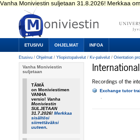
Siirry
sisältöön.
|
Siirry
navigointiin
Navigation
ETUSIVU
OHJELMAT
INFOA
Etusivu
/
Ohjelmat
/
Yliopistopalvelut
/
Kv-palvelut
/
Orientation pr
International
Vanha Moniviestin
suljetaan
Recordings of the inte
TÄMÄ
on Moniviestimen
Exchange tutor tra
VANHA
.
versio!
Vanha
Moniviestin
SULJETAAN
31.7.2026!
Merkkaa
sisältösi
siirrettäväksi
uuteen
.