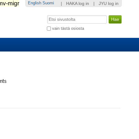
English
Suomi
|
HAKA log in
|
JYU log in
Hae
Laajennettu
vain tästä osiosta
haku...
ents