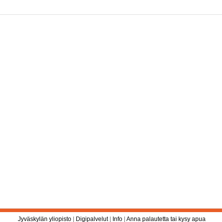
Jyväskylän yliopisto
|
Digipalvelut
|
Info
|
Anna palautetta tai kysy apua