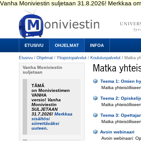
Siirry
sisältöön.
|
Siirry
navigointiin
Navigation
ETUSIVU
OHJELMAT
INFOA
Etusivu
/
Ohjelmat
/
Yliopistopalvelut
/
Koulutuspalvelut
/
Matka yht
Matka yhteis
Vanha Moniviestin
suljetaan
Teema 1: Omien hyv
TÄMÄ
Matka yhteisölliseen
on Moniviestimen
VANHA
Teema 2: Opiskeli
versio!
Vanha
Moniviestin
Matka yhteisölliseen
SULJETAAN
31.7.2026!
Merkkaa
Teema 3: Opettajan
sisältösi
Matka yhteisölliseen
siirrettäväksi
uuteen
.
Avoin webinaari
Avoin webinaari: Ope