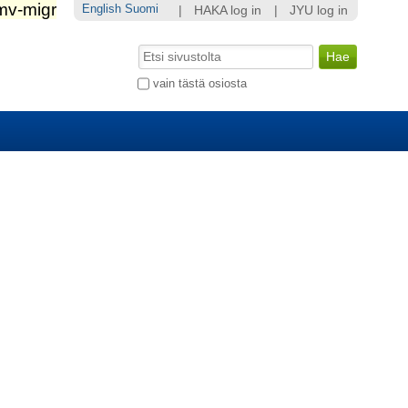
English
Suomi
|
HAKA log in
|
JYU log in
Hae
Laajennettu
vain tästä osiosta
haku...