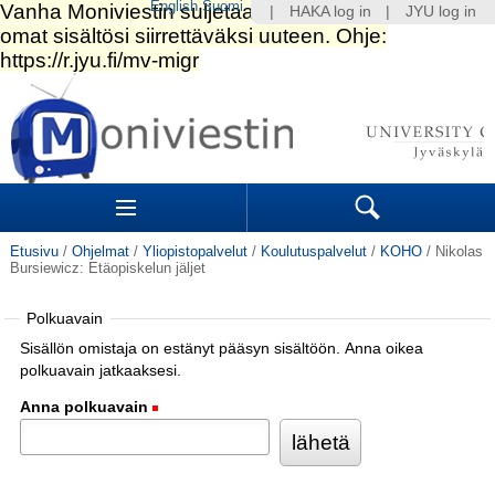
English
Suomi
|
HAKA log in
|
JYU log in
Siirry
sisältöön.
|
Siirry
navigointiin
Navigation
Sections
Search
Etusivu
/
Ohjelmat
/
Yliopistopalvelut
/
Koulutuspalvelut
/
KOHO
/
Nikolas
Bursiewicz: Etäopiskelun jäljet
Polkuavain
Sisällön omistaja on estänyt pääsyn sisältöön. Anna oikea
polkuavain jatkaaksesi.
Anna polkuavain
(Pakollinen)