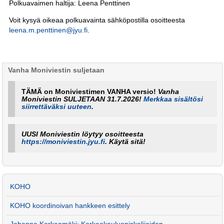
Polkuavaimen haltija: Leena Penttinen
Voit kysyä oikeaa polkuavainta sähköpostilla osoitteesta
leena.m.penttinen@jyu.fi
.
Vanha Moniviestin suljetaan
TÄMÄ on Moniviestimen VANHA versio!
Vanha
Moniviestin SULJETAAN 31.7.2026!
Merkkaa sisältösi
siirrettäväksi uuteen
.
UUSI Moniviestin löytyy osoitteesta
https://moniviestin.jyu.fi
. Käytä sitä!
KOHO
KOHO koordinoivan hankkeen esittely