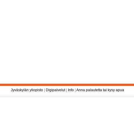
Jyväskylän yliopisto
|
Digipalvelut
|
Info
|
Anna palautetta tai kysy apua