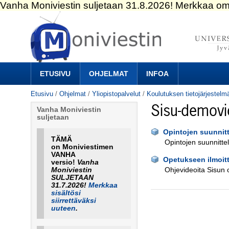
Siirry
sisältöön.
|
Siirry
navigointiin
Navigation
ETUSIVU
OHJELMAT
INFOA
Etusivu
/
Ohjelmat
/
Yliopistopalvelut
/
Koulutuksen tietojärjestelm
Sisu-demovi
Vanha Moniviestin
suljetaan
Opintojen suunnitt
TÄMÄ
Opintojen suunnitte
on Moniviestimen
VANHA
Opetukseen ilmoit
versio!
Vanha
Moniviestin
Ohjevideoita Sisun o
SULJETAAN
31.7.2026!
Merkkaa
sisältösi
siirrettäväksi
uuteen
.