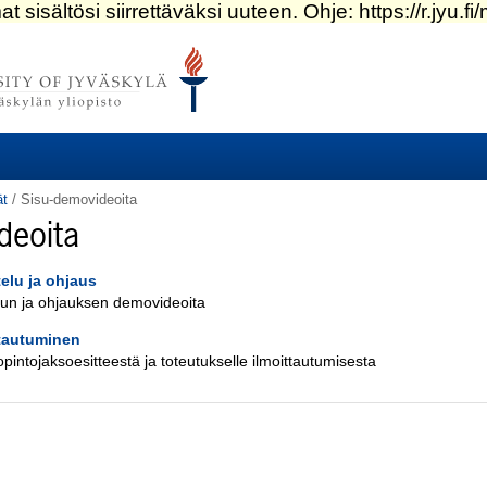
ät
/
Sisu-demovideoita
deoita
elu ja ohjaus
lun ja ohjauksen demovideoita
tautuminen
pintojaksoesitteestä ja toteutukselle ilmoittautumisesta