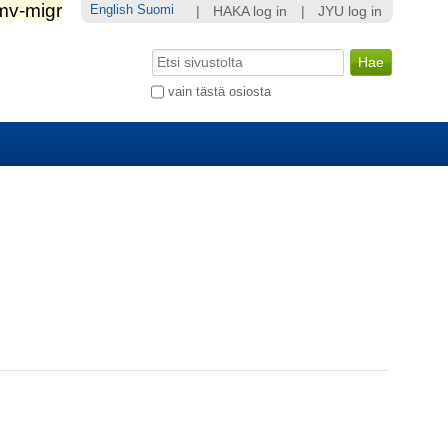
English
Suomi
|
HAKA log in
|
JYU log in
Hae
Laajennettu
vain tästä osiosta
haku...