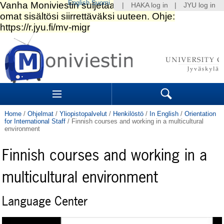
English
Suomi
|
HAKA log in
|
JYU log in
Skip
to
content.
|
Skip
to
Navigation
navigation
Sections
Search
Home
/
Ohjelmat
/
Yliopistopalvelut
/
Henkilöstö
/
In English
/
Orientation
for International Staff
/
Finnish courses and working in a multicultural
environment
Finnish courses and working in a
multicultural environment
Language Center