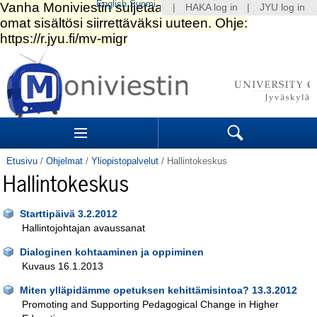
English
Suomi
|
HAKA log in
|
JYU log in
Siirry
sisältöön.
|
Siirry
navigointiin
Navigation
Sections
Search
Etusivu
/
Ohjelmat
/
Yliopistopalvelut
/
Hallintokeskus
Hallintokeskus
Starttipäivä 3.2.2012
Hallintojohtajan avaussanat
Dialoginen kohtaaminen ja oppiminen
Kuvaus 16.1.2013
Miten ylläpidämme opetuksen kehittämisintoa? 13.3.2012
Promoting and Supporting Pedagogical Change in Higher