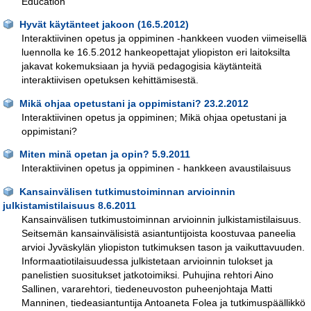
Education
Hyvät käytänteet jakoon (16.5.2012)
Interaktiivinen opetus ja oppiminen -hankkeen vuoden viimeisellä
luennolla ke 16.5.2012 hankeopettajat yliopiston eri laitoksilta
jakavat kokemuksiaan ja hyviä pedagogisia käytänteitä
interaktiivisen opetuksen kehittämisestä.
Mikä ohjaa opetustani ja oppimistani? 23.2.2012
Interaktiivinen opetus ja oppiminen; Mikä ohjaa opetustani ja
oppimistani?
Miten minä opetan ja opin? 5.9.2011
Interaktiivinen opetus ja oppiminen - hankkeen avaustilaisuus
Kansainvälisen tutkimustoiminnan arvioinnin
julkistamistilaisuus 8.6.2011
Kansainvälisen tutkimustoiminnan arvioinnin julkistamistilaisuus.
Seitsemän kansainvälisistä asiantuntijoista koostuvaa paneelia
arvioi Jyväskylän yliopiston tutkimuksen tason ja vaikuttavuuden.
Informaatiotilaisuudessa julkistetaan arvioinnin tulokset ja
panelistien suositukset jatkotoimiksi. Puhujina rehtori Aino
Sallinen, vararehtori, tiedeneuvoston puheenjohtaja Matti
Manninen, tiedeasiantuntija Antoaneta Folea ja tutkimuspäällikkö