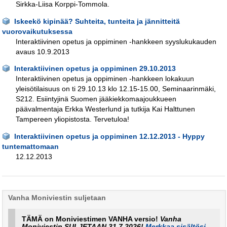
Sirkka-Liisa Korppi-Tommola.
Iskeekö kipinää? Suhteita, tunteita ja jännitteitä
vuorovaikutuksessa
Interaktiivinen opetus ja oppiminen -hankkeen syyslukukauden
avaus 10.9.2013
Interaktiivinen opetus ja oppiminen 29.10.2013
Interaktiivinen opetus ja oppiminen -hankkeen lokakuun
yleisötilaisuus on ti 29.10.13 klo 12.15-15.00, Seminaarinmäki,
S212. Esiintyjinä Suomen jääkiekkomaajoukkueen
päävalmentaja Erkka Westerlund ja tutkija Kai Halttunen
Tampereen yliopistosta. Tervetuloa!
Interaktiivinen opetus ja oppiminen 12.12.2013 - Hyppy
tuntemattomaan
12.12.2013
Vanha Moniviestin suljetaan
TÄMÄ on Moniviestimen VANHA versio!
Vanha
Moniviestin SULJETAAN 31.7.2026!
Merkkaa sisältösi