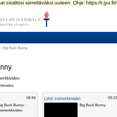
n
/
Big Buck Bunny
unny
merkkivideo
kkivideo
Lyhyt esimerkkivideo
09:56
00:2
ig Buck Bunny -
Big Buck Bunny
simerkkivideo