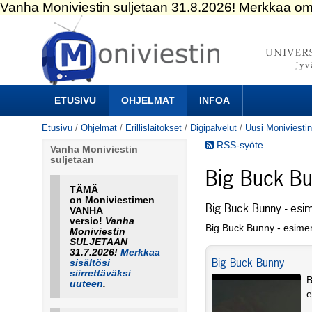
Siirry
sisältöön.
|
Siirry
navigointiin
Navigation
ETUSIVU
OHJELMAT
INFOA
Etusivu
/
Ohjelmat
/
Erillislaitokset
/
Digipalvelut
/
Uusi Moniviesti
RSS-syöte
Vanha Moniviestin
suljetaan
Big Buck B
TÄMÄ
on Moniviestimen
Big Buck Bunny - esi
VANHA
versio!
Vanha
Big Buck Bunny - esimer
Moniviestin
SULJETAAN
31.7.2026!
Merkkaa
Big Buck Bunny
sisältösi
siirrettäväksi
B
uuteen
.
e