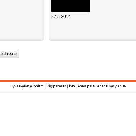
27.5.2014
Jyväskylän yliopisto
|
Digipalvelut
|
Info
|
Anna palautetta tai kysy apua