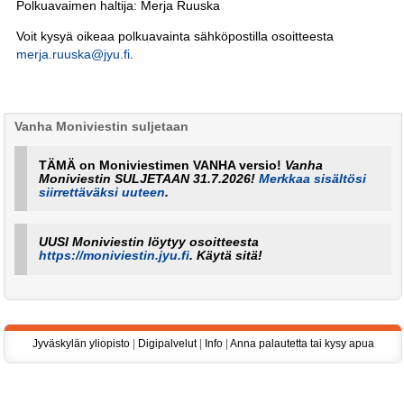
Polkuavaimen haltija: Merja Ruuska
Voit kysyä oikeaa polkuavainta sähköpostilla osoitteesta
merja.ruuska@jyu.fi
.
Vanha Moniviestin suljetaan
TÄMÄ on Moniviestimen VANHA versio!
Vanha
Moniviestin SULJETAAN 31.7.2026!
Merkkaa sisältösi
siirrettäväksi uuteen
.
UUSI Moniviestin löytyy osoitteesta
https://moniviestin.jyu.fi
. Käytä sitä!
Jyväskylän yliopisto
|
Digipalvelut
|
Info
|
Anna palautetta tai kysy apua