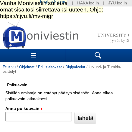
English
Suomi
|
HAKA log in
|
JYU log in
Siirry
sisältöön.
|
Siirry
navigointiin
Navigation
Sections
Search
Etusivu
/
Ohjelmat
/
Erillislaitokset
/
Digipalvelut
/
Urkund- ja Turnitin-
esittelyt
Polkuavain
Sisällön omistaja on estänyt pääsyn sisältöön. Anna oikea
polkuavain jatkaaksesi.
Anna polkuavain
(Pakollinen)