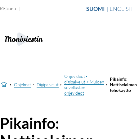
SUOMI
ENGLISH
Kirjaudu
Ohjevideot -
Pikainfo:
digipalvelut > Muiden
Ohjelmat
Digipalvelut
Nettiselaimen
sovellusten
tehokäyttö
ohjevideot
Pikainfo: