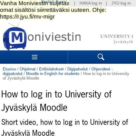
English
Suomi
|
HAKA log in
|
JYU log in
Siirry
sisältöön.
|
Siirry
navigointiin
Navigation
Sections
Search
Etusivu
/
Ohjelmat
/
Erillislaitokset
/
Digipalvelut
/
Ohjevideot -
digipalvelut
/
Moodle in English for students
/
How to log in to University
of Jyväskylä Moodle
How to log in to University of
Jyväskylä Moodle
Short video, how to log in to University of
Jyväskylä Moodle