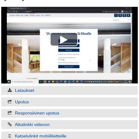
Play
Video
Lataukset
Upotus
Responsiivinen upotus
Aikalinkki videoon
Katselulinkit mobiililaitteille