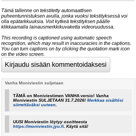
Tämä tallenne on tekstitetty automaattisen
puheentunnistuksen avulla, jonka vuoksi tekstityksessä voi
olla epätarkkuuksia. Voit kytkeä tekstityksen päälle
klikkaamalla lainausmerkkikuvaketta videoruudussa.
This recording is captioned using automatic speech
recognition, which may result in inaccuracies in the captions.
You can turn captions on by clicking the quotation mark icon
on the video screen.
Vanha Moniviestin suljetaan
TÄMÄ on Moniviestimen VANHA versio!
Vanha
Moniviestin SULJETAAN 31.7.2026!
Merkkaa sisältösi
siirrettäväksi uuteen
.
UUSI Moniviestin löytyy osoitteesta
https://moniviestin.jyu.fi
. Käytä sitä!