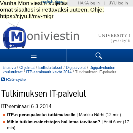
English
Suomi
|
HAKA log in
|
JYU log in
Siirry
sisältöön.
|
Siirry
navigointiin
Navigation
Sections
Search
Etusivu
/
Ohjelmat
/
Erillislaitokset
/
Digipalvelut
/
Digipalveluiden
koulutukset
/
ITP-seminaarit kevät 2014
/
Tutkimuksen IT-palvelut
RSS-syöte
Tutkimuksen IT-palvelut
ITP-seminaari 6.3.2014
ITP:n peruspalvelut tutkimukselle
| Markku Närhi (12 min)
Mihin tutkimusaineistojen hallintaa tarvitaan?
| Antti Auer (17
min)