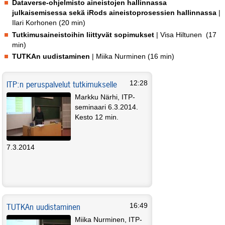
Dataverse-ohjelmisto aineistojen hallinnassa
julkaisemisessa sekä iRods aineistoprosessien hallinnassa
|
Ilari Korhonen (20 min)
Tutkimusaineistoihin liittyvät sopimukset
| Visa Hiltunen (17
min)
TUTKAn uudistaminen
| Miika Nurminen
(16 min)
ITP:n peruspalvelut tutkimukselle
12:28
Markku Närhi, ITP-
seminaari 6.3.2014.
Kesto 12 min.
7.3.2014
TUTKAn uudistaminen
16:49
Miika Nurminen, ITP-