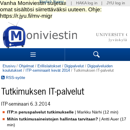
English
Suomi
|
HAKA log in
|
JYU log in
Siirry
sisältöön.
|
Siirry
navigointiin
Navigation
Sections
Search
Etusivu
/
Ohjelmat
/
Erillislaitokset
/
Digipalvelut
/
Digipalveluiden
koulutukset
/
ITP-seminaarit kevät 2014
/
Tutkimuksen IT-palvelut
RSS-syöte
Tutkimuksen IT-palvelut
ITP-seminaari 6.3.2014
ITP:n peruspalvelut tutkimukselle
| Markku Närhi (12 min)
Mihin tutkimusaineistojen hallintaa tarvitaan?
| Antti Auer (17
min)