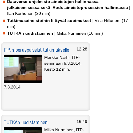
Dataverse-ohjelmisto aineistojen hallinnassa
julkaisemisessa sekä iRods aineistoprosessien hallinnassa
|
Ilari Korhonen (20 min)
Tutkimusaineistoihin liittyvät sopimukset
| Visa Hiltunen (17
min)
TUTKAn uudistaminen
| Miika Nurminen
(16 min)
ITP:n peruspalvelut tutkimukselle
12:28
Markku Närhi, ITP-
seminaari 6.3.2014.
Kesto 12 min.
7.3.2014
TUTKAn uudistaminen
16:49
Miika Nurminen, ITP-