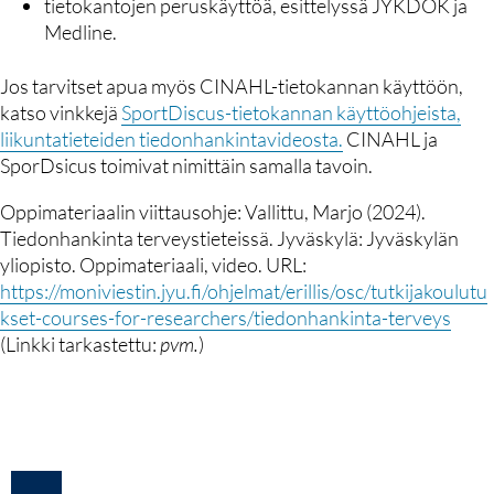
tietokantojen peruskäyttöä, esittelyssä JYKDOK ja
Medline.
Jos tarvitset apua myös CINAHL-tietokannan käyttöön,
katso vinkkejä
SportDiscus-tietokannan käyttöohjeista,
liikuntatieteiden tiedonhankintavideosta.
CINAHL ja
SporDsicus toimivat nimittäin samalla tavoin.
Oppimateriaalin viittausohje: Vallittu, Marjo (2024).
Tiedonhankinta terveystieteissä. Jyväskylä: Jyväskylän
yliopisto. Oppimateriaali, video. URL:
https://moniviestin.jyu.fi/ohjelmat/erillis/osc/tutkijakoulutu
kset-courses-for-researchers/tiedonhankinta-terveys
(Linkki tarkastettu:
pvm.
)