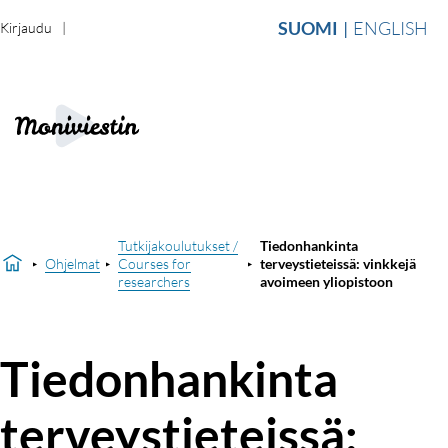
SUOMI
ENGLISH
Kirjaudu
Tutkijakoulutukset /
Tiedonhankinta
Ohjelmat
Courses for
terveystieteissä: vinkkejä
researchers
avoimeen yliopistoon
Tiedonhankinta
terveystieteissä: