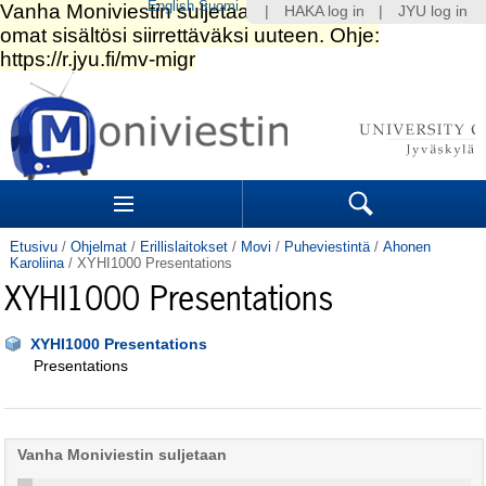
English
Suomi
|
HAKA log in
|
JYU log in
Siirry
sisältöön.
|
Siirry
navigointiin
Navigation
Sections
Search
Etusivu
/
Ohjelmat
/
Erillislaitokset
/
Movi
/
Puheviestintä
/
Ahonen
Karoliina
/
XYHI1000 Presentations
XYHI1000 Presentations
XYHI1000 Presentations
Presentations
Vanha Moniviestin suljetaan