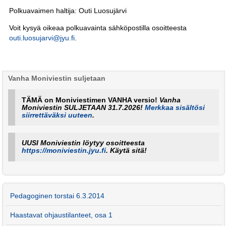
Polkuavaimen haltija: Outi Luosujärvi
Voit kysyä oikeaa polkuavainta sähköpostilla osoitteesta
outi.luosujarvi@jyu.fi
.
Vanha Moniviestin suljetaan
TÄMÄ on Moniviestimen VANHA versio!
Vanha
Moniviestin SULJETAAN 31.7.2026!
Merkkaa sisältösi
siirrettäväksi uuteen
.
UUSI Moniviestin löytyy osoitteesta
https://moniviestin.jyu.fi
. Käytä sitä!
Pedagoginen torstai 6.3.2014
Haastavat ohjaustilanteet, osa 1