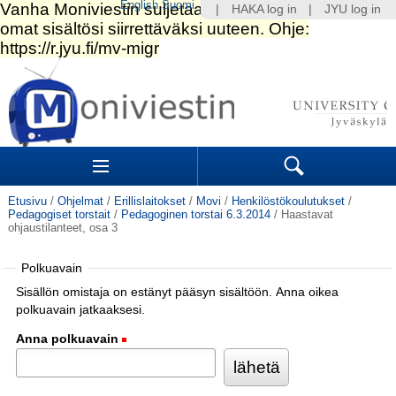
English
Suomi
|
HAKA log in
|
JYU log in
Siirry
sisältöön.
|
Siirry
navigointiin
Navigation
Sections
Search
Etusivu
/
Ohjelmat
/
Erillislaitokset
/
Movi
/
Henkilöstökoulutukset
/
Pedagogiset torstait
/
Pedagoginen torstai 6.3.2014
/
Haastavat
ohjaustilanteet, osa 3
Polkuavain
Sisällön omistaja on estänyt pääsyn sisältöön. Anna oikea
polkuavain jatkaaksesi.
Anna polkuavain
(Pakollinen)