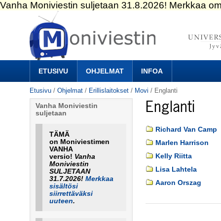
Siirry
sisältöön.
|
Siirry
navigointiin
Navigation
ETUSIVU
OHJELMAT
INFOA
Etusivu
/
Ohjelmat
/
Erillislaitokset
/
Movi
/
Englanti
Englanti
Vanha Moniviestin
suljetaan
Richard Van Camp
TÄMÄ
on Moniviestimen
Marlen Harrison
VANHA
Kelly Riitta
versio!
Vanha
Moniviestin
Lisa Lahtela
SULJETAAN
31.7.2026!
Merkkaa
Aaron Orszag
sisältösi
siirrettäväksi
uuteen
.