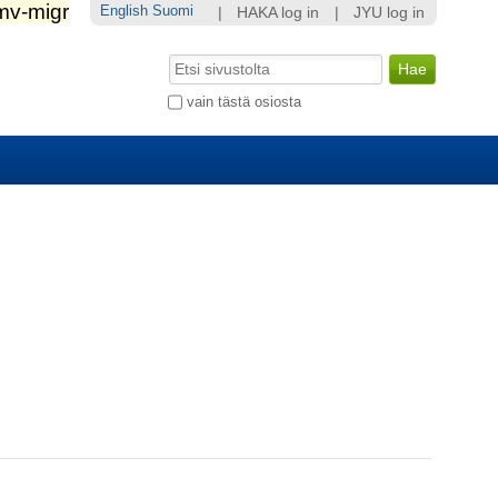
English
Suomi
|
HAKA log in
|
JYU log in
Hae
Laajennettu
vain tästä osiosta
haku...