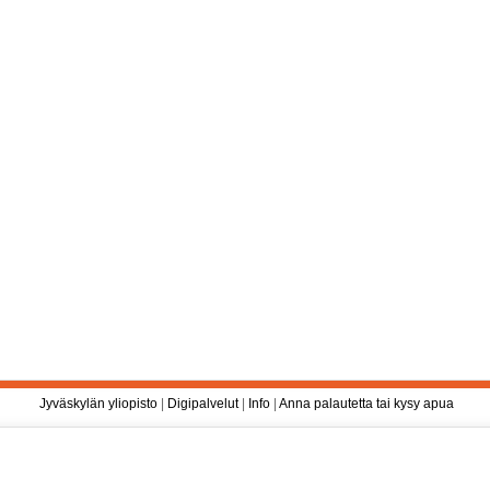
Jyväskylän yliopisto
|
Digipalvelut
|
Info
|
Anna palautetta tai kysy apua