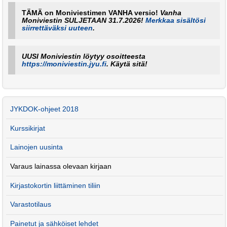
TÄMÄ on Moniviestimen VANHA versio!
Vanha
Moniviestin SULJETAAN 31.7.2026!
Merkkaa sisältösi
siirrettäväksi uuteen
.
UUSI Moniviestin löytyy osoitteesta
https://moniviestin.jyu.fi
. Käytä sitä!
JYKDOK-ohjeet 2018
Kurssikirjat
Lainojen uusinta
Varaus lainassa olevaan kirjaan
Kirjastokortin liittäminen tiliin
Varastotilaus
Painetut ja sähköiset lehdet