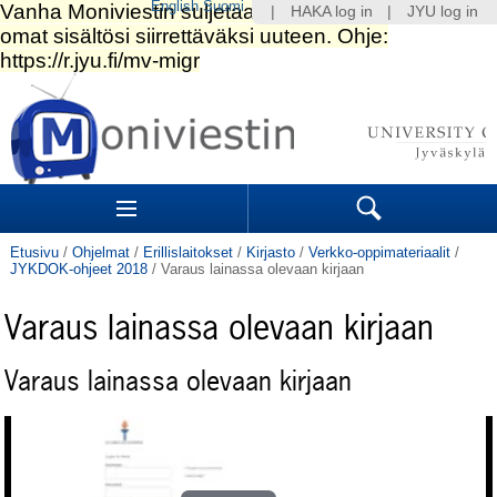
English
Suomi
|
HAKA log in
|
JYU log in
Siirry
sisältöön.
|
Siirry
navigointiin
Navigation
Sections
Search
Etusivu
/
Ohjelmat
/
Erillislaitokset
/
Kirjasto
/
Verkko-oppimateriaalit
/
JYKDOK-ohjeet 2018
/
Varaus lainassa olevaan kirjaan
Varaus lainassa olevaan kirjaan
Varaus lainassa olevaan kirjaan