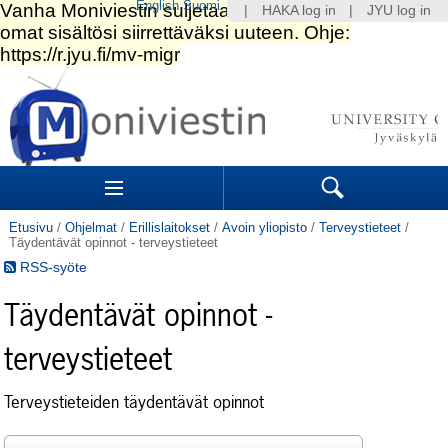
English
Suomi
|
HAKA log in
|
JYU log in
Siirry
sisältöön.
|
Siirry
navigointiin
Navigation
Sections
Search
Etusivu
/
Ohjelmat
/
Erillislaitokset
/
Avoin yliopisto
/
Terveystieteet
/
Täydentävät opinnot - terveystieteet
RSS-syöte
Täydentävät opinnot -
terveystieteet
Terveystieteiden täydentävät opinnot