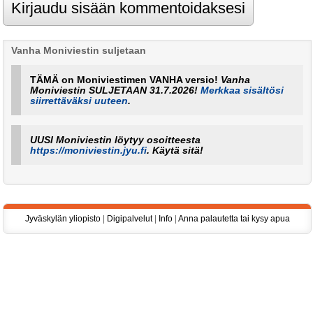
Vanha Moniviestin suljetaan
TÄMÄ on Moniviestimen VANHA versio!
Vanha
Moniviestin SULJETAAN 31.7.2026!
Merkkaa sisältösi
siirrettäväksi uuteen
.
UUSI Moniviestin löytyy osoitteesta
https://moniviestin.jyu.fi
. Käytä sitä!
Jyväskylän yliopisto
|
Digipalvelut
|
Info
|
Anna palautetta tai kysy apua