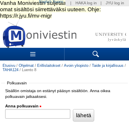
English
Suomi
|
HAKA log in
|
JYU log in
Siirry
sisältöön.
|
Siirry
navigointiin
Navigation
Sections
Search
Etusivu
/
Ohjelmat
/
Erillislaitokset
/
Avoin yliopisto
/
Taide ja kirjallisuus
/
TAHA124
/
Luento 8
Polkuavain
Sisällön omistaja on estänyt pääsyn sisältöön. Anna oikea
polkuavain jatkaaksesi.
Anna polkuavain
(Pakollinen)