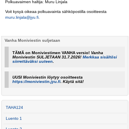
Polkuavaimen haltija: Muru Linjala
Voit kysyä oikeaa polkuavainta sähköpostilla osoitteesta
muru.linjala@jyu.fi
.
Vanha Moniviestin suljetaan
TÄMÄ on Moniviestimen VANHA versio!
Vanha
Moniviestin SULJETAAN 31.7.2026!
Merkkaa sisältösi
siirrettäväksi uuteen
.
UUSI Moniviestin löytyy osoitteesta
https://moniviestin.jyu.fi
. Käytä sitä!
TAHA124
Luento 1