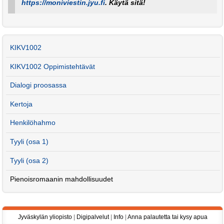
https://moniviestin.jyu.fi
. Käytä sitä!
KIKV1002
KIKV1002 Oppimistehtävät
Dialogi proosassa
Kertoja
Henkilöhahmo
Tyyli (osa 1)
Tyyli (osa 2)
Pienoisromaanin mahdollisuudet
Jyväskylän yliopisto
|
Digipalvelut
|
Info
|
Anna palautetta tai kysy apua