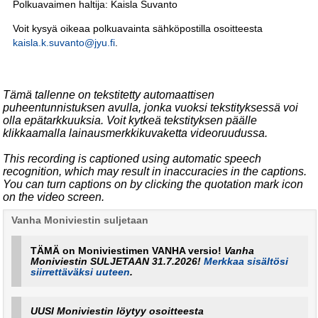
Polkuavaimen haltija: Kaisla Suvanto
Voit kysyä oikeaa polkuavainta sähköpostilla osoitteesta
kaisla.k.suvanto@jyu.fi
.
Tämä tallenne on tekstitetty automaattisen
puheentunnistuksen avulla, jonka vuoksi tekstityksessä voi
olla epätarkkuuksia. Voit kytkeä tekstityksen päälle
klikkaamalla lainausmerkkikuvaketta videoruudussa.
This recording is captioned using automatic speech
recognition, which may result in inaccuracies in the captions.
You can turn captions on by clicking the quotation mark icon
on the video screen.
Vanha Moniviestin suljetaan
TÄMÄ on Moniviestimen VANHA versio!
Vanha
Moniviestin SULJETAAN 31.7.2026!
Merkkaa sisältösi
siirrettäväksi uuteen
.
UUSI Moniviestin löytyy osoitteesta