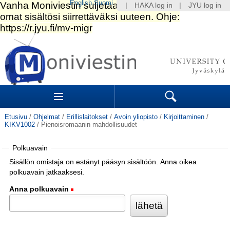
English
Suomi
|
HAKA log in
|
JYU log in
Siirry
sisältöön.
|
Siirry
navigointiin
Navigation
Sections
Search
Etusivu
/
Ohjelmat
/
Erillislaitokset
/
Avoin yliopisto
/
Kirjoittaminen
/
KIKV1002
/
Pienoisromaanin mahdollisuudet
Polkuavain
Sisällön omistaja on estänyt pääsyn sisältöön. Anna oikea
polkuavain jatkaaksesi.
Anna polkuavain
(Pakollinen)