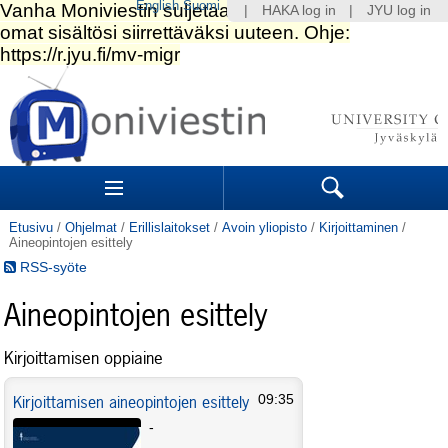
English
Suomi
|
HAKA log in
|
JYU log in
Siirry
sisältöön.
|
Siirry
navigointiin
Navigation
Sections
Search
Etusivu
/
Ohjelmat
/
Erillislaitokset
/
Avoin yliopisto
/
Kirjoittaminen
/
Aineopintojen esittely
RSS-syöte
Aineopintojen esittely
Kirjoittamisen oppiaine
Kirjoittamisen aineopintojen esittely
09:35
-