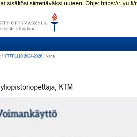
t
/
YTTP1110 2024-2028
/
Valta
 yliopistonopettaja, KTM