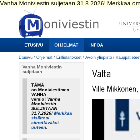
Siirry
sisältöön.
|
Siirry
navigointiin
Navigation
ETUSIVU
OHJELMAT
INFOA
Etusivu
/
Ohjelmat
/
Erillislaitokset
/
Avoin yliopisto
/
Kauppatietee
Vanha Moniviestin
Valta
suljetaan
TÄMÄ
Ville Mikkonen,
on Moniviestimen
VANHA
versio!
Vanha
Moniviestin
SULJETAAN
31.7.2026!
Merkkaa
sisältösi
siirrettäväksi
uuteen
.