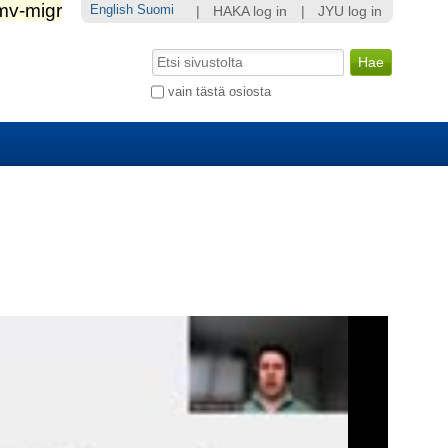
English
Suomi
|
HAKA log in
|
JYU log in
Hae
Laajennettu
vain tästä osiosta
haku...