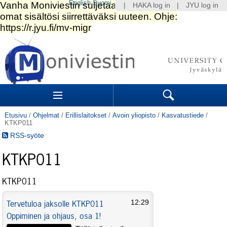
English
Suomi
|
HAKA log in
|
JYU log in
Siirry
sisältöön.
|
Siirry
navigointiin
Navigation
Sections
Search
Etusivu
/
Ohjelmat
/
Erillislaitokset
/
Avoin yliopisto
/
Kasvatustiede
/
KTKP011
RSS-syöte
KTKP011
KTKP011
Tervetuloa jaksolle KTKP011
12:29
Oppiminen ja ohjaus, osa 1!