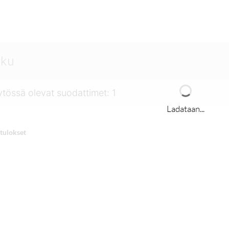
tössä olevat suodattimet
:
1
Ladataan...
tulokset