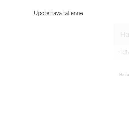
Upotettava tallenne
Käy
Haku