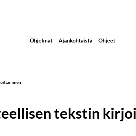
Ohjelmat
Ajankohtaista
Ohjeet
joittaminen
ellisen tekstin kirjo