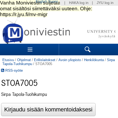
English
Suomi
|
HAKA log in
|
JYU log in
Siirry
sisältöön.
|
Siirry
navigointiin
Navigation
Sections
Search
Etusivu
/
Ohjelmat
/
Erillislaitokset
/
Avoin yliopisto
/
Henkilökunta
/
Sirpa
Tapola-Tuohikumpu
/
STOA7005
RSS-syöte
STOA7005
Sirpa Tapola-Tuohikumpu