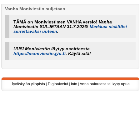
Vanha Moniviestin suljetaan
TÄMÄ on Moniviestimen VANHA versio!
Vanha
Moniviestin SULJETAAN 31.7.2026!
Merkkaa sisältösi
siirrettäväksi uuteen
.
UUSI Moniviestin löytyy osoitteesta
https://moniviestin.jyu.fi
. Käytä sitä!
Jyväskylän yliopisto
|
Digipalvelut
|
Info
|
Anna palautetta tai kysy apua