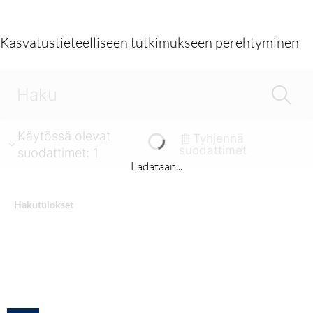
Kasvatustieteelliseen tutkimukseen perehtyminen
Käytössä olevat
Tyhjennä
suodattimet
suodattimet
:
1
Ladataan...
Hakutulokset