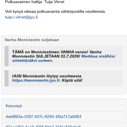
Polkuavaimen haltija: Tuija Viirret
Voit kysyä oikeaa polkuavainta sähköpostilla osoitteesta
tuija.l.viirret@jyu.fi
.
Vanha Moniviestin suljetaan
TÄMÄ on Moniviestimen VANHA versio!
Vanha
Moniviestin SULJETAAN 31.7.2026!
Merkkaa sisältösi
siirrettäväksi uuteen
.
UUSI Moniviestin löytyy osoitteesta
https://moniviestin.jyu.fi
. Käytä sitä!
Kasvotyö
4ebf863a-1597-437c-8294-1f0a717a6063