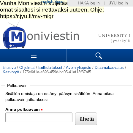
English
Suomi
|
HAKA log in
|
JYU log in
Siirry
sisältöön.
|
Siirry
navigointiin
Navigation
Sections
Search
Etusivu
/
Ohjelmat
/
Erillislaitokset
/
Avoin yliopisto
/
Draamakasvatus
/
Kasvotyö
/
175e6d1a-a696-459d-bc05-41af13f37af5
Polkuavain
Sisällön omistaja on estänyt pääsyn sisältöön. Anna oikea
polkuavain jatkaaksesi.
Anna polkuavain
(Pakollinen)