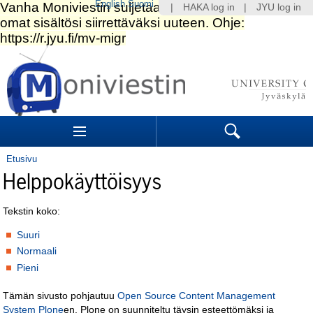
English
Suomi
|
HAKA log in
|
JYU log in
Siirry
sisältöön.
|
Siirry
navigointiin
Navigation
Sections
Search
Etusivu
Helppokäyttöisyys
Tekstin koko:
Suuri
Normaali
Pieni
Tämän sivusto pohjautuu
Open Source Content Management
System Plone
en. Plone on suunniteltu täysin esteettömäksi ja