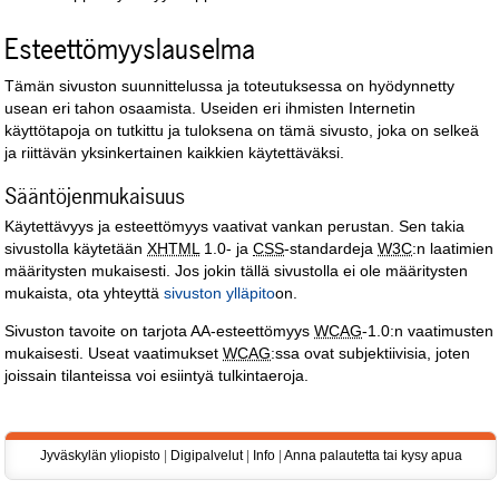
Esteettömyyslauselma
Tämän sivuston suunnittelussa ja toteutuksessa on hyödynnetty
usean eri tahon osaamista. Useiden eri ihmisten Internetin
käyttötapoja on tutkittu ja tuloksena on tämä sivusto, joka on selkeä
ja riittävän yksinkertainen kaikkien käytettäväksi.
Sääntöjenmukaisuus
Käytettävyys ja esteettömyys vaativat vankan perustan. Sen takia
sivustolla käytetään
XHTML
1.0- ja
CSS
-standardeja
W3C
:n laatimien
määritysten mukaisesti. Jos jokin tällä sivustolla ei ole määritysten
mukaista, ota yhteyttä
sivuston ylläpito
on.
Sivuston tavoite on tarjota AA-esteettömyys
WCAG
-1.0:n vaatimusten
mukaisesti. Useat vaatimukset
WCAG
:ssa ovat subjektiivisia, joten
joissain tilanteissa voi esiintyä tulkintaeroja.
Jyväskylän yliopisto
|
Digipalvelut
|
Info
|
Anna palautetta tai kysy apua