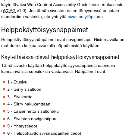
käytettäväksi Web Content Accessibility Guidelinesin mukaisesti
(
WCAG
v1.0). Jos tämän sivuston esteettömyydessä on jotain
standardien vastaista, ota yhteyttä
sivuston ylläpito
on.
Helppokäyttöisyysnäppäimet
Helppokäyttöisyysnäppäimet ovat navigointiapu. Niiden avulla on
mahdollista kulkea sivustolla näppäimistöä käyttäen.
Käytettävissä olevat helppokäyttöisyysnäppäimet
Tämä sivusto käyttää helppokäyttöisyysnäppäimiä useimpia
kansainvälisiä suosituksia vastaavasti. Näppäimet ovat:
1
- Etusivu
2
- Siirry sisältöön
3
- Sivukartta
4
- Siirry hakukenttään
5
- Laajennettu sisältöhaku
6
- Sivuston navigointipuu
9
- Yhteystiedot
0
- Helppokäyttöisyysnäppäinten tiedot