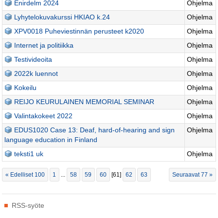
Enirdelm 2024
Ohjelma
Lyhytelokuvakurssi HKIAO k.24
Ohjelma
XPV0018 Puheviestinnän perusteet k2020
Ohjelma
Internet ja politiikka
Ohjelma
Testivideoita
Ohjelma
2022k luennot
Ohjelma
Kokeilu
Ohjelma
REIJO KEURULAINEN MEMORIAL SEMINAR
Ohjelma
Valintakokeet 2022
Ohjelma
EDUS1020 Case 13: Deaf, hard-of-hearing and sign
Ohjelma
language education in Finland
teksti1 uk
Ohjelma
« Edelliset 100
1
...
58
59
60
[
61
]
62
63
Seuraavat 77 »
Tehdyt
RSS-syöte
toimenpiteet