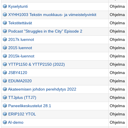
Kyselytunti
Ohjelma
XYHH1003 Tekstin muokkaus- ja viimeistelyvinkit
Ohjelma
Tekstitettävät
Ohjelma
Podcast "Struggles in the City" Episode 2
Ohjelma
2017k luennot
Ohjelma
2015 luennot
Ohjelma
2015k-luennot
Ohjelma
YTTP1150 & YTTP2150 (2022)
Ohjelma
JSBY4120
Ohjelma
EDUMA2020
Ohjelma
Akateemisen johdon perehdytys 2022
Ohjelma
TTJplus (TTJ7)
Ohjelma
Paneelikeskustelut 28.1
Ohjelma
ERIP102 YTOL
Ohjelma
AI-demo
Ohjelma