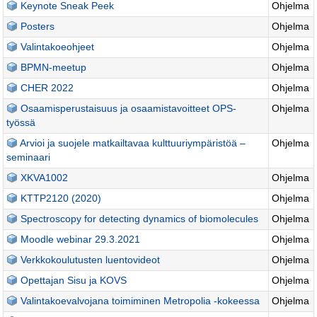
Keynote Sneak Peek
Ohjelma
Posters
Ohjelma
Valintakoeohjeet
Ohjelma
BPMN-meetup
Ohjelma
CHER 2022
Ohjelma
Osaamisperustaisuus ja osaamistavoitteet OPS-
Ohjelma
työssä
Arvioi ja suojele matkailtavaa kulttuuriympäristöä –
Ohjelma
seminaari
XKVA1002
Ohjelma
KTTP2120 (2020)
Ohjelma
Spectroscopy for detecting dynamics of biomolecules
Ohjelma
Moodle webinar 29.3.2021
Ohjelma
Verkkokoulutusten luentovideot
Ohjelma
Opettajan Sisu ja KOVS
Ohjelma
Valintakoevalvojana toimiminen Metropolia -kokeessa
Ohjelma