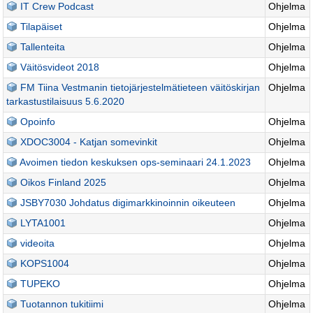
IT Crew Podcast
Ohjelma
Tilapäiset
Ohjelma
Tallenteita
Ohjelma
Väitösvideot 2018
Ohjelma
FM Tiina Vestmanin tietojärjestelmätieteen väitöskirjan
Ohjelma
tarkastustilaisuus 5.6.2020
Opoinfo
Ohjelma
XDOC3004 - Katjan somevinkit
Ohjelma
Avoimen tiedon keskuksen ops-seminaari 24.1.2023
Ohjelma
Oikos Finland 2025
Ohjelma
JSBY7030 Johdatus digimarkkinoinnin oikeuteen
Ohjelma
LYTA1001
Ohjelma
videoita
Ohjelma
KOPS1004
Ohjelma
TUPEKO
Ohjelma
Tuotannon tukitiimi
Ohjelma