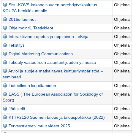
Sisu-KOVS-kokonaisuuden perehdytyskoulutus
Ohjelma
KOUPA-henkilökunnalle
2016s-luennot
Ohjelma
Ohjelmointi1 Testivideot
Ohjelma
Interaktiivinen opetus ja oppiminen - eKirja
Ohjelma
Tekstitys
Ohjelma
Digital Marketing Communications
Ohjelma
Tekoäly vastuullisen asiantuntijuuden ytimessä
Ohjelma
Arvioi ja suojele matkailtavaa kulttuuriympäristöä –
Ohjelma
seminaari
Tieteellinen kirjoittaminen
Ohjelma
EASS ( The European Association for Sociology of
Ohjelma
Sport)
Jääskelä
Ohjelma
KTTP2120 Suomen talous ja talouspolitiikka (2022)
Ohjelma
Terveystieteet- muut videot 2025
Ohjelma