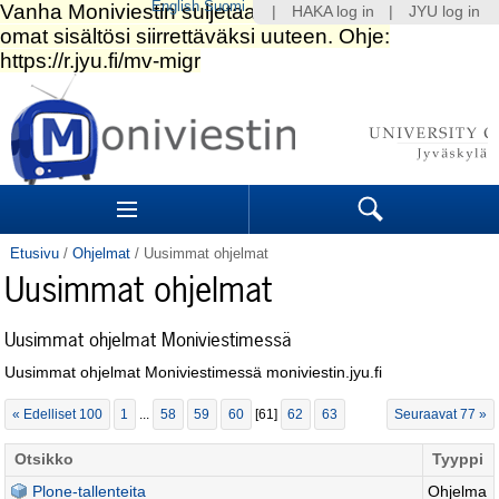
English
Suomi
|
HAKA log in
|
JYU log in
Siirry
sisältöön.
|
Siirry
navigointiin
Navigation
Sections
Search
Etusivu
/
Ohjelmat
/
Uusimmat ohjelmat
Uusimmat ohjelmat
Uusimmat ohjelmat Moniviestimessä
Uusimmat ohjelmat Moniviestimessä moniviestin.jyu.fi
« Edelliset 100
1
...
58
59
60
[
61
]
62
63
Seuraavat 77 »
Otsikko
Tyyppi
Plone-tallenteita
Ohjelma