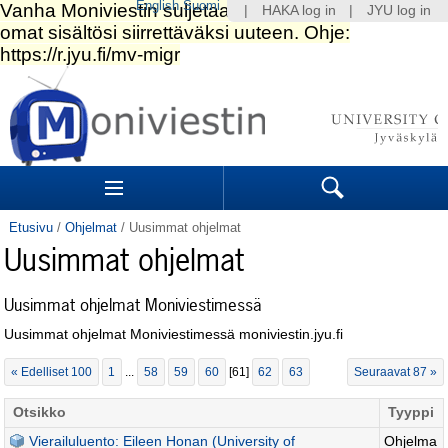
English
Suomi
|
HAKA log in
|
JYU log in
Siirry
sisältöön.
|
Siirry
navigointiin
Navigation
Sections
Search
Etusivu
/
Ohjelmat
/
Uusimmat ohjelmat
Uusimmat ohjelmat
Uusimmat ohjelmat Moniviestimessä
Uusimmat ohjelmat Moniviestimessä moniviestin.jyu.fi
« Edelliset 100
1
...
58
59
60
[
61
]
62
63
Seuraavat 87 »
Otsikko
Tyyppi
Vierailuluento: Eileen Honan (University of
Ohjelma