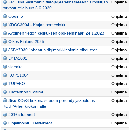
FM Tiina Vestmanin tietojärjestelmätieteen väitöskirjan
Ohjelma
tarkastustilaisuus 5.6.2020
Opoinfo
Ohjelma
XDOC3004 - Katjan somevinkit
Ohjelma
Avoimen tiedon keskuksen ops-seminaari 24.1.2023
Ohjelma
Oikos Finland 2025
Ohjelma
JSBY7030 Johdatus digimarkkinoinnin oikeuteen
Ohjelma
LYTA1001
Ohjelma
videoita
Ohjelma
KOPS1004
Ohjelma
TUPEKO
Ohjelma
Tuotannon tukitiimi
Ohjelma
Sisu-KOVS-kokonaisuuden perehdytyskoulutus
Ohjelma
KOUPA-henkilökunnalle
2016s-luennot
Ohjelma
Ohjelmointi1 Testivideot
Ohjelma