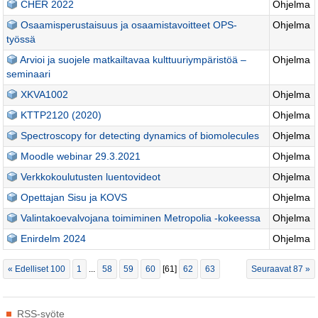
CHER 2022
Ohjelma
Osaamisperustaisuus ja osaamistavoitteet OPS-
Ohjelma
työssä
Arvioi ja suojele matkailtavaa kulttuuriympäristöä –
Ohjelma
seminaari
XKVA1002
Ohjelma
KTTP2120 (2020)
Ohjelma
Spectroscopy for detecting dynamics of biomolecules
Ohjelma
Moodle webinar 29.3.2021
Ohjelma
Verkkokoulutusten luentovideot
Ohjelma
Opettajan Sisu ja KOVS
Ohjelma
Valintakoevalvojana toimiminen Metropolia -kokeessa
Ohjelma
Enirdelm 2024
Ohjelma
« Edelliset 100
1
...
58
59
60
[
61
]
62
63
Seuraavat 87 »
Tehdyt
RSS-syöte
toimenpiteet