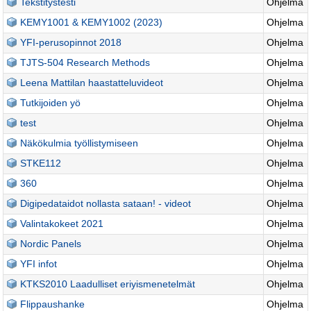
Tekstitystesti
Ohjelma
KEMY1001 & KEMY1002 (2023)
Ohjelma
YFI-perusopinnot 2018
Ohjelma
TJTS-504 Research Methods
Ohjelma
Leena Mattilan haastatteluvideot
Ohjelma
Tutkijoiden yö
Ohjelma
test
Ohjelma
Näkökulmia työllistymiseen
Ohjelma
STKE112
Ohjelma
360
Ohjelma
Digipedataidot nollasta sataan! - videot
Ohjelma
Valintakokeet 2021
Ohjelma
Nordic Panels
Ohjelma
YFI infot
Ohjelma
KTKS2010 Laadulliset eriyismenetelmät
Ohjelma
Flippaushanke
Ohjelma