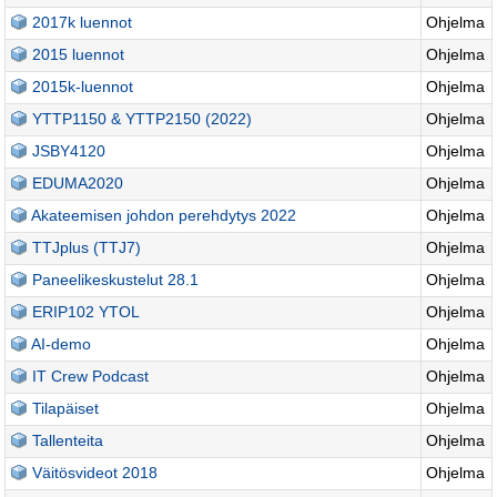
2017k luennot
Ohjelma
2015 luennot
Ohjelma
2015k-luennot
Ohjelma
YTTP1150 & YTTP2150 (2022)
Ohjelma
JSBY4120
Ohjelma
EDUMA2020
Ohjelma
Akateemisen johdon perehdytys 2022
Ohjelma
TTJplus (TTJ7)
Ohjelma
Paneelikeskustelut 28.1
Ohjelma
ERIP102 YTOL
Ohjelma
AI-demo
Ohjelma
IT Crew Podcast
Ohjelma
Tilapäiset
Ohjelma
Tallenteita
Ohjelma
Väitösvideot 2018
Ohjelma