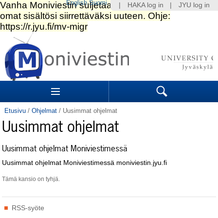
English
Suomi
|
HAKA log in
|
JYU log in
Siirry
sisältöön.
|
Siirry
navigointiin
Navigation
Sections
Search
Etusivu
/
Ohjelmat
/
Uusimmat ohjelmat
Uusimmat ohjelmat
Uusimmat ohjelmat Moniviestimessä
Uusimmat ohjelmat Moniviestimessä moniviestin.jyu.fi
Tämä kansio on tyhjä.
Tehdyt
RSS-syöte
toimenpiteet