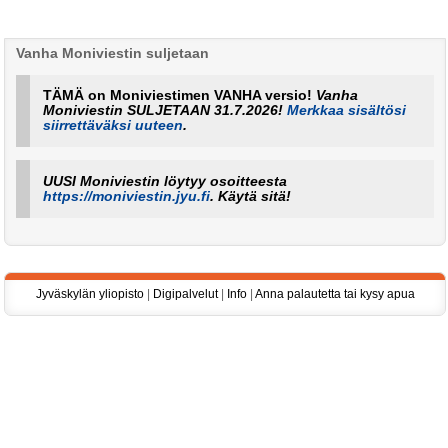
Vanha Moniviestin suljetaan
TÄMÄ on Moniviestimen VANHA versio!
Vanha
Moniviestin SULJETAAN 31.7.2026!
Merkkaa sisältösi
siirrettäväksi uuteen
.
UUSI Moniviestin löytyy osoitteesta
https://moniviestin.jyu.fi
. Käytä sitä!
Jyväskylän yliopisto
|
Digipalvelut
|
Info
|
Anna palautetta tai kysy apua