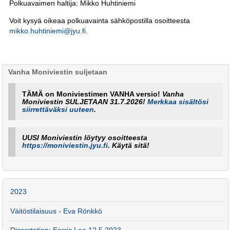
Polkuavaimen haltija: Mikko Huhtiniemi
Voit kysyä oikeaa polkuavainta sähköpostilla osoitteesta
mikko.huhtiniemi@jyu.fi
.
Vanha Moniviestin suljetaan
TÄMÄ on Moniviestimen VANHA versio!
Vanha
Moniviestin SULJETAAN 31.7.2026!
Merkkaa sisältösi
siirrettäväksi uuteen
.
UUSI Moniviestin löytyy osoitteesta
https://moniviestin.jyu.fi
. Käytä sitä!
2023
Väitöstilaisuus - Eva Rönkkö