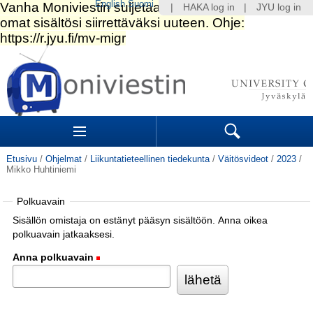
English
Suomi
|
HAKA log in
|
JYU log in
Siirry
sisältöön.
|
Siirry
navigointiin
Navigation
Sections
Search
Etusivu
/
Ohjelmat
/
Liikuntatieteellinen tiedekunta
/
Väitösvideot
/
2023
/
Mikko Huhtiniemi
Polkuavain
Sisällön omistaja on estänyt pääsyn sisältöön. Anna oikea
polkuavain jatkaaksesi.
Anna polkuavain
(Pakollinen)