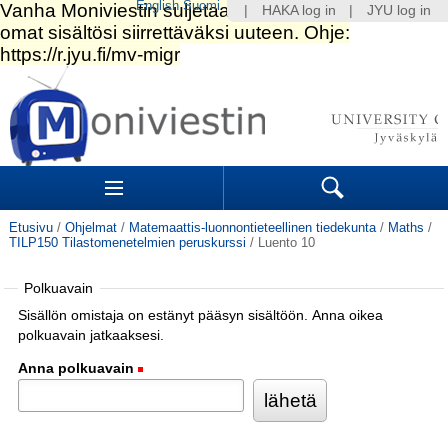
English
Suomi
|
HAKA log in
|
JYU log in
Siirry
sisältöön.
|
Siirry
navigointiin
Navigation
Sections
Search
Etusivu
/
Ohjelmat
/
Matemaattis-luonnontieteellinen tiedekunta
/
Maths
/
TILP150 Tilastomenetelmien peruskurssi
/
Luento 10
Polkuavain
Sisällön omistaja on estänyt pääsyn sisältöön. Anna oikea
polkuavain jatkaaksesi.
Anna polkuavain
(Pakollinen)