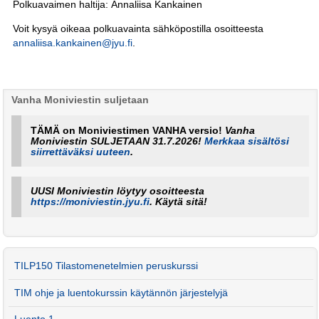
Polkuavaimen haltija: Annaliisa Kankainen
Voit kysyä oikeaa polkuavainta sähköpostilla osoitteesta
annaliisa.kankainen@jyu.fi
.
Vanha Moniviestin suljetaan
TÄMÄ on Moniviestimen VANHA versio!
Vanha
Moniviestin SULJETAAN 31.7.2026!
Merkkaa sisältösi
siirrettäväksi uuteen
.
UUSI Moniviestin löytyy osoitteesta
https://moniviestin.jyu.fi
. Käytä sitä!
TILP150 Tilastomenetelmien peruskurssi
TIM ohje ja luentokurssin käytännön järjestelyjä