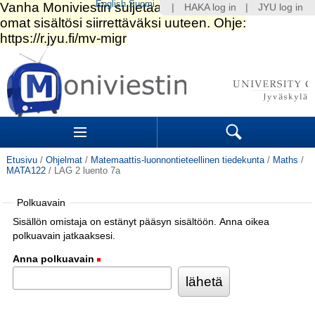
English
Suomi
|
HAKA log in
|
JYU log in
Siirry
sisältöön.
|
Siirry
navigointiin
Navigation
Sections
Search
Etusivu
/
Ohjelmat
/
Matemaattis-luonnontieteellinen tiedekunta
/
Maths
/
MATA122
/
LAG 2 luento 7a
Polkuavain
Sisällön omistaja on estänyt pääsyn sisältöön. Anna oikea
polkuavain jatkaaksesi.
Anna polkuavain
(Pakollinen)