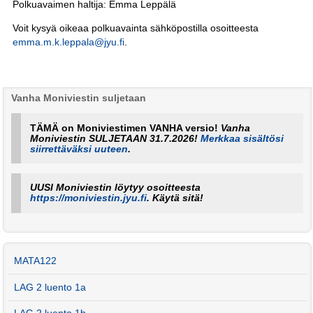
Polkuavaimen haltija: Emma Leppälä
Voit kysyä oikeaa polkuavainta sähköpostilla osoitteesta
emma.m.k.leppala@jyu.fi
.
Vanha Moniviestin suljetaan
TÄMÄ on Moniviestimen VANHA versio!
Vanha
Moniviestin SULJETAAN 31.7.2026!
Merkkaa sisältösi
siirrettäväksi uuteen
.
UUSI Moniviestin löytyy osoitteesta
https://moniviestin.jyu.fi
. Käytä sitä!
MATA122
LAG 2 luento 1a