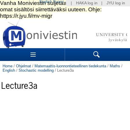
English
Suomi
|
HAKA log in
|
JYU log in
Skip
to
content.
|
Skip
to
Navigation
navigation
Sections
Search
Home
/
Ohjelmat
/
Matemaattis-luonnontieteellinen tiedekunta
/
Maths
/
English
/
Stochastic modelling
/
Lecture3a
Lecture3a