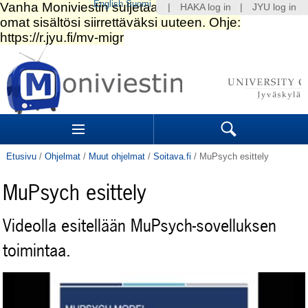
English
Suomi
|
HAKA log in
|
JYU log in
Siirry
sisältöön.
|
Siirry
navigointiin
Navigation
Sections
Search
Etusivu
/
Ohjelmat
/
Muut ohjelmat
/
Soitava.fi
/
MuPsych esittely
MuPsych esittely
Videolla esitellään MuPsych-sovelluksen
toimintaa.