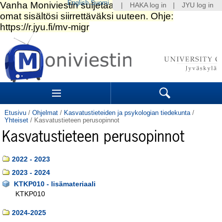
English
Suomi
|
HAKA log in
|
JYU log in
Siirry
sisältöön.
|
Siirry
navigointiin
Navigation
Sections
Search
Etusivu
/
Ohjelmat
/
Kasvatustieteiden ja psykologian tiedekunta
/
Yhteiset
/
Kasvatustieteen perusopinnot
Kasvatustieteen perusopinnot
2022 - 2023
2023 - 2024
KTKP010 - lisämateriaali
KTKP010
2024-2025