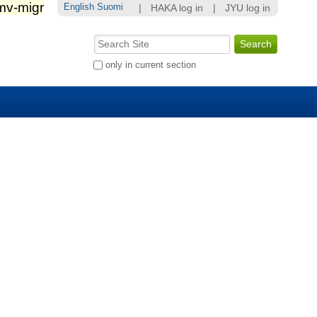
English
Suomi
|
HAKA log in
|
JYU log in
Search Site
Advanced
only in current section
Search…