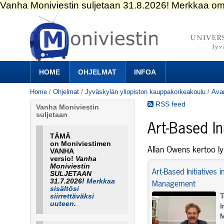
Skip
to
content.
|
Skip
to
Navigation
navigation
HOME
OHJELMAT
INFOA
Home
/
Ohjelmat
/
Jyväskylän yliopiston kauppakorkeakoulu
/
Ava
RSS feed
Vanha Moniviestin
suljetaan
Art-Based In
TÄMÄ
on Moniviestimen
Allan Owens kertoo ly
VANHA
versio!
Vanha
Moniviestin
Art-Based Initiatives i
SULJETAAN
31.7.2026!
Merkkaa
Management
sisältösi
siirrettäväksi
T
uuteen
.
I
M